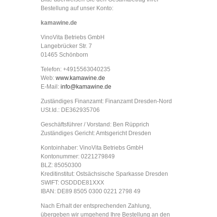
Bestellung auf unser Konto:
kamawine.de
VinoVita Betriebs GmbH
Langebrücker Str. 7
01465 Schönborn
Telefon: +4915563040235
Web:
www.kamawine.de
E-Mail:
info@kamawine.de
Zuständiges Finanzamt: Finanzamt Dresden-Nord
USt.Id.: DE362935706
Geschäftsführer / Vorstand: Ben Rüpprich
Zuständiges Gericht: Amtsgericht Dresden
Kontoinhaber: VinoVita Betriebs GmbH
Kontonummer: 0221279849
BLZ: 85050300
Kreditinstitut: Ostsächsische Sparkasse Dresden
SWIFT: OSDDDE81XXX
IBAN: DE89 8505 0300 0221 2798 49
Nach Erhalt der entsprechenden Zahlung,
übergeben wir umgehend Ihre Bestellung an den